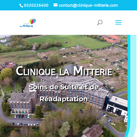
0320226400
contact@clinique-mitterie.com
Clinique la Mitterie
Soins de Suite et de
Réadaptation