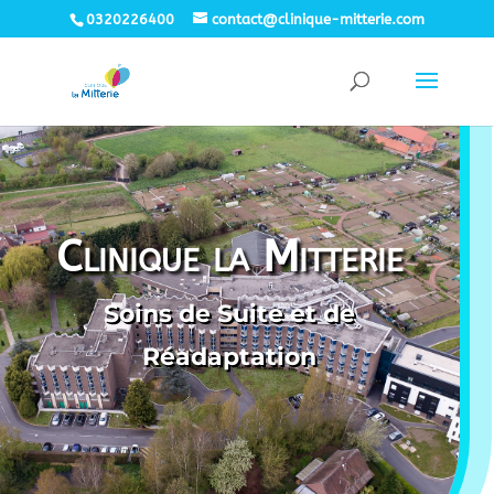
0320226400
contact@clinique-mitterie.com
Clinique la Mitterie
Soins de Suite et de
Réadaptation