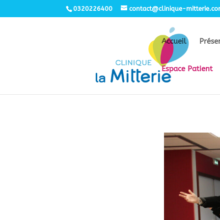
0320226400
contact@clinique-mitterie.c
Accueil
Prése
Espace Patient