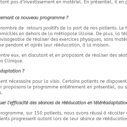
ant pas d’investissement en matériel. En présentiel, il en p
oncernant ce nouveau programme ?
ombre de retours positifs de la part de nos patients. Le f
miciliés en dehors de la métropole lilloise. De plus, la t
nvisageable de réaliser des exercices physiques, sans matéri
que pendant et après leur rééducation, à la maison.
entre eux, en discutant et en proposant de réaliser des séa
a Clinique.
adaptation ?
ent nécessaire pour la visio. Certains patients ne disposen
ur proposons le programme entièrement en présentiel, au s
s.
r l’efficacité des séances de rééducation en téléréadaptatio
ogramme, sur 150 patients, nous avons réussi à récolter d
nts progressent autant lors de leur séance de rééducation