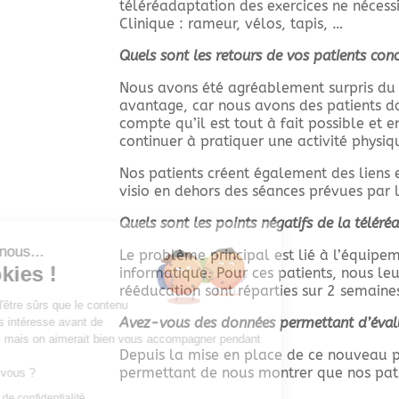
téléréadaptation des exercices ne nécessit
Clinique : rameur, vélos, tapis, …
Quels sont les retours de vos patients c
Nous avons été agréablement surpris du n
avantage, car nous avons des patients do
compte qu’il est tout à fait possible et e
continuer à pratiquer une activité physi
Nos patients créent également des liens 
visio en dehors des séances prévues par l
Quels sont les points négatifs de la téléré
Salut c'est nous...
Le problème principal est lié à l’équipem
les Cookies !
informatique. Pour ces patients, nous le
rééducation sont réparties sur 2 semaine
On a attendu d'être sûrs que le contenu
Avez-vous des données permettant d’évalue
de ce site vous intéresse avant de
vous déranger, mais on aimerait bien vous accompagner pendant
Depuis la mise en place de ce nouveau pr
votre visite...
permettant de nous montrer que nos patie
C'est OK pour vous ?
Lire la politique de confidentialité