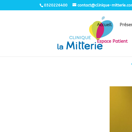
0320226400
contact@clinique-mitterie.c
Accueil
Prése
Espace Patient