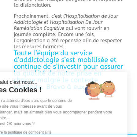
la distanciation.
Prochainement, c’est
l’Hospitalisation de Jour
Addictologie et Hospitalisation De Jour
Remédiation Cognitive
qui vont rouvrir en
journée complète. Encore une fois,
l’organisation a été repensée afin de respecter
les mesures barrières.
Toute l’équipe du service
d’addictologie s’est mobilisée et
continue de s’investir pour assurer
la qualité de notre prise en
charge malgré le contexte
Salut c'est nous...
sanitaire. Bravo à eux !
les Cookies !
On a attendu d'être sûrs que le contenu de
ce site vous intéresse avant de vous
déranger, mais on aimerait bien vous accompagner pendant votre
visite...
C'est OK pour vous ?
Lire la politique de confidentialité