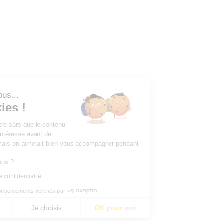
Salut c'est nous...
les Cookies !
On a attendu d'être sûrs que le contenu
de ce site vous intéresse avant de
vous déranger, mais on aimerait bien vous accompagner pendant
votre visite...
C'est OK pour vous ?
Lire la politique de confidentialité
Consentements certifiés par
Non merci
Je choisis
OK pour moi