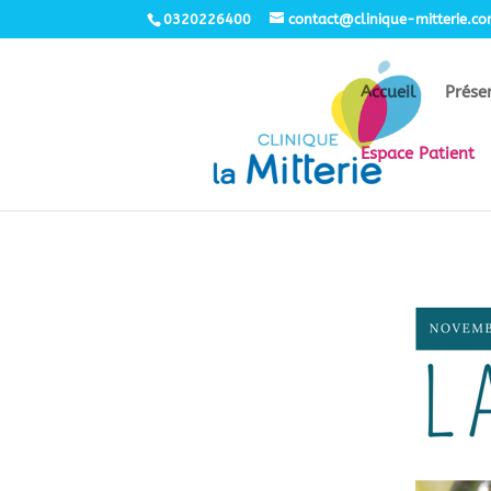
0320226400
contact@clinique-mitterie.c
Accueil
Prése
Espace Patient