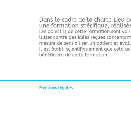
Dans le cadre de la charte Lieu d
une formation spécifique, réalisé
Les objectifs de cette formation sont va
lutter contre des idées reçues concernant
mesure de sensibiliser un patient et éva
Il est établi scientifiquement que cela 
bénéficiera de cette formation.
 c'est nous...
 Cookies !
Mentions légales
tendu d'être sûrs que le contenu
ite vous intéresse avant de
éranger, mais on aimerait bien vous accompagner pendant
site...
OK pour vous ?
politique de confidentialité
Consentements certifiés par