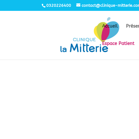
0320226400
contact@clinique-mitterie.c
Accueil
Prése
Espace Patient