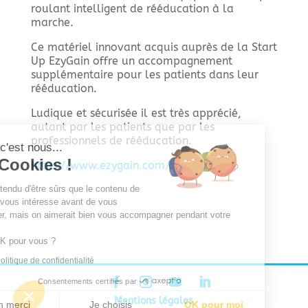
roulant intelligent de rééducation à la
marche.
Ce matériel innovant acquis auprès de la Start
Up EzyGain offre un accompagnement
supplémentaire pour les patients dans leur
rééducation.
Ludique et sécurisée il est très apprécié,
autant par les patients que par les
professionnels de rééducation.
Salut c'est nous...
les Cookies !
https://www.ezygain.com/
On a attendu d'être sûrs que le contenu de
ce site vous intéresse avant de vous
déranger, mais on aimerait bien vous accompagner pendant votre
visite...
C'est OK pour vous ?
Lire la politique de confidentialité
Consentements certifiés par
Mentions légales
Non merci
Je choisis
OK pour moi