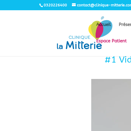
0320226400
contact@clinique-mitterie.c
Accueil
Prése
Espace Patient
#1 Vid